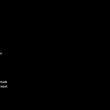
ri
rbaik
cepat.