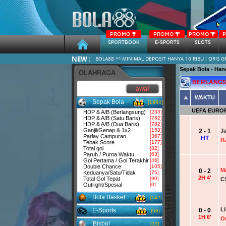
PROMO
PROMO
PROMO
SPORTBOOK
E-SPORTS
SLOTS
NEW :
SELAMAT DATANG DI BOLA88 ^^ MINIMAL DEPOSIT HANYA 10 RIBU ! QRIS GRATIS 