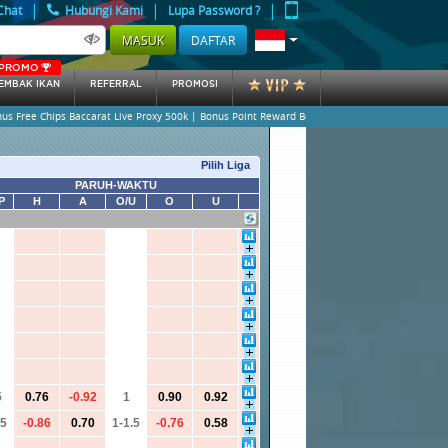
|
|
|
Chat
Hubungi Kami
Lupa Password ?
DAFTAR
PROMO
EMBAK IKAN
REFERRAL
PROMOSI
hips Baccarat Live Proxy 500k | Bonus Point Reward Bola88 | Bonus Referral 21.95% | De